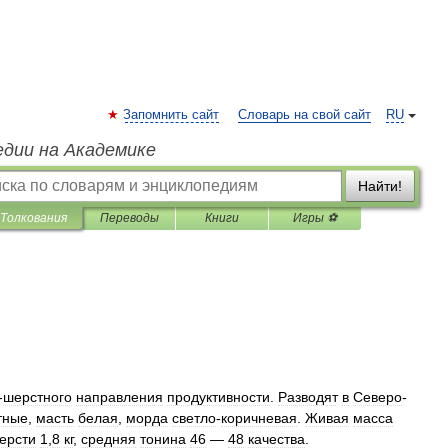
Запомнить сайт
Словарь на свой сайт
RU
едии на Академике
Найти!
Толкования
Переводы
Книги
Игры ⚽
-
шерстного
направления
продуктивности
.
Разводят
в
Северо
-
тные
,
масть
белая
,
морда
светло
-
коричневая
.
Живая
масса
ерсти
1
,
8
кг
,
средняя
тонина
46
—
48
качества
.