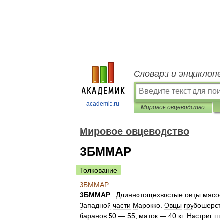
Словари и энциклоп
academic.ru
Мировое овцеводство
Мировое овцеводство
ЗБММАР
Толкование
ЗБММАР
ЗБММАР
.
Длиннотощехвостые
овцы
мясо
Западной
части
Марокко
.
Овцы
грубошерс
баранов
50
—
55
,
маток
—
40
кг
.
Настриг
ш