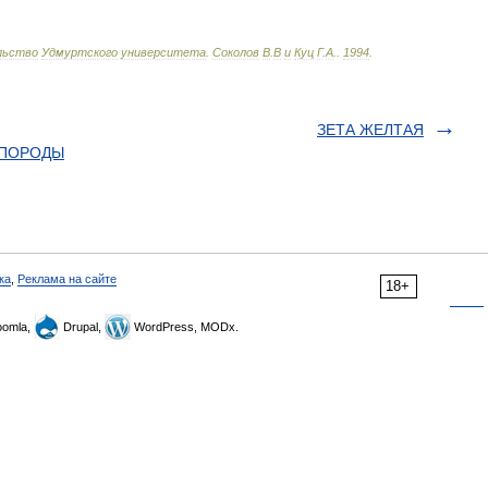
льство
Удмуртского
университета
.
Соколов
В
.
В
и
Куц
Г
.
А
.
.
1994
.
ЗЕТА ЖЕЛТАЯ
 ПОРОДЫ
ка
,
Реклама на сайте
18+
omla,
Drupal,
WordPress, MODx.